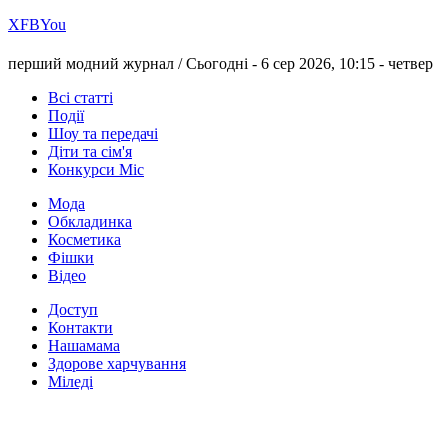
Х
FB
You
перший модний журнал /
Сьогодні - 6 сер 2026, 10:15 -
четвер
Всі статті
Події
Шоу та передачі
Діти та сім'я
Конкурси Міс
Мода
Обкладинка
Косметика
Фішки
Відео
Доступ
Контакти
Нашамама
Здорове харчування
Міледі