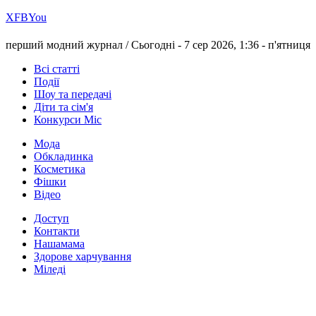
Х
FB
You
перший модний журнал /
Сьогодні - 7 сер 2026, 1:36 -
п'ятниця
Всі статті
Події
Шоу та передачі
Діти та сім'я
Конкурси Міс
Мода
Обкладинка
Косметика
Фішки
Відео
Доступ
Контакти
Нашамама
Здорове харчування
Міледі