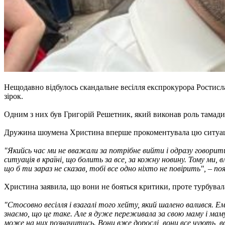
Нещодавно відбулось скандальне весілля експрокурора Ростисла
зірок.
Одним з них був Григорій Решетник, який виконав роль тамади
Дружина шоумена Христина вперше прокоментувала цю ситуацію
"Якийсь час ми не вважали за потрібне вийти і одразу говорит
ситуація в країні, що болить за все, за кожну новину. Тому ми, 
що б ти зараз не сказав, тобі все одно ніхто не повірить", – п
Христина заявила, що вони не бояться критики, проте турбувалас
"Стосовно весілля і взагалі того хейту, який шалено валився. 
знаємо, що це таке. Але я дуже переживала за свою маму і маму 
може на них позначитись. Вони вже дорослі, вони все чують, во