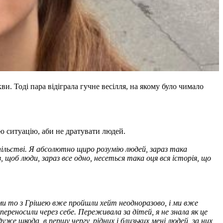
. Тоді пара відіграла гучне весілля, на якому було чимало
 ситуацію, аби не дратувати людей.
пільстві. Я абсолютно щиро розумію людей, зараз така
з, щоб люди, зараз все одно, несеться така оця вся історія, що
, ми то з Грішею вже пройшли хейт неодноразово, і ми вже
ереносили через себе. Переживала за дітей, я не знала як це
же шкода, в першу чергу, рідних і близьких мені людей, за них