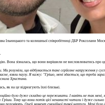
ва Ільницького та колишньої співробітниці ДБР Роксолани Москви
.
. Вона зізналась, що вони вирішили не висловлюватись про цю
и. Ми розуміли, що відбувається таке серйозне напруження у сус
власне, взяли паузу. Я кажу: "Грішо, мені здається, що треба зара
ояснила Христина.
ь, як на це відреагують їхні близькі.
Емоційно було дуже складно це переживати. І навіть не так мені
Гріши. Тому що вони потік цієї ненависті читали і дуже сильно п
ни розуміють. Оцей момент емоційної такої напруги. Мені було ду