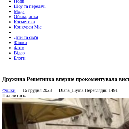
Події
Шоу та передачі
Мода
Обкладинка
Косметика
Конкурси Міс
Діти та сім'я
Фішки
Фото
Відео
Блоги
Дружина Решетника вперше прокоментувала висту
Фішки
— 16 грудня 2023 —
Diana_Iliyina
Переглядів: 1491
Поділитись: