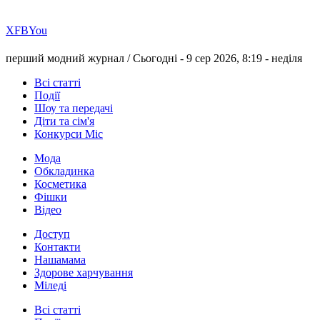
Х
FB
You
перший модний журнал /
Сьогодні - 9 сер 2026, 8:19 -
неділя
Всі статті
Події
Шоу та передачі
Діти та сім'я
Конкурси Міс
Мода
Обкладинка
Косметика
Фішки
Відео
Доступ
Контакти
Нашамама
Здорове харчування
Міледі
Всі статті