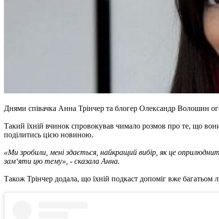
Днями співачка Анна Трінчер та блогер Олександр Волошин огол
Такий їхній вчинок спровокував чимало розмов про те, що вони
поділитись цією новиною.
«Ми зробили, мені здається, найкращий вибір, як це оприлюднит
зам‘яти цю тему», - сказала Анна.
Також Трінчер додала, що їхній подкаст допоміг вже багатьом л