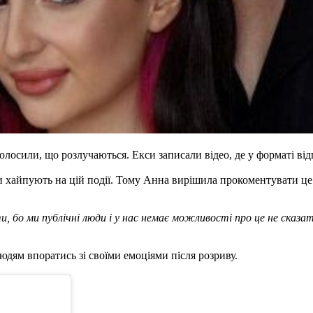
осили, що розлучаються. Екси записали відео, де у форматі від
 хайпують на цій події. Тому Анна вирішила прокоментувати це. 
и, бо ми публічні люди і у нас немає можливості про це не сказат
юдям впоратись зі своїми емоціями після розриву.