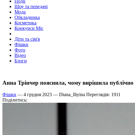
Події
Шоу та передачі
Мода
Обкладинка
Косметика
Конкурси Міс
Діти та сім'я
Фішки
Фото
Відео
Блоги
Анна Трінчер пояснила, чому вирішила публічно у
Фішки
— 4 грудня 2023 —
Diana_Iliyina
Переглядів: 1911
Поділитись: