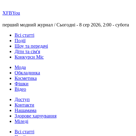
Х
FB
You
перший модний журнал /
Сьогодні - 8 сер 2026, 2:00 -
субота
Всі статті
Події
Шоу та передачі
Діти та сім'я
Конкурси Міс
Мода
Обкладинка
Косметика
Фішки
Відео
Доступ
Контакти
Нашамама
Здорове харчування
Міледі
Всі статті