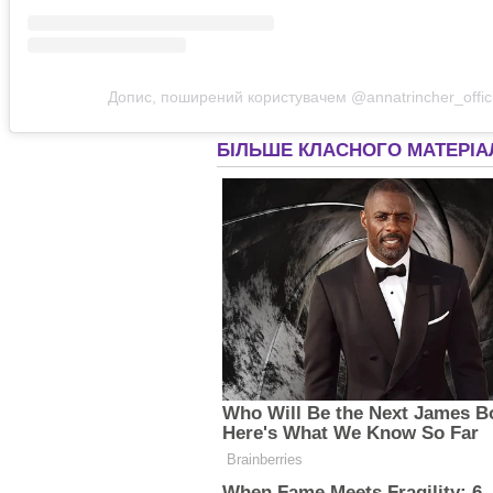
Допис, поширений користувачем @annatrincher_offici