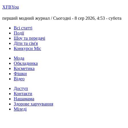
Х
FB
You
перший модний журнал /
Сьогодні - 8 сер 2026, 4:53 -
субота
Всі статті
Події
Шоу та передачі
Діти та сім'я
Конкурси Міс
Мода
Обкладинка
Косметика
Фішки
Відео
Доступ
Контакти
Нашамама
Здорове харчування
Міледі