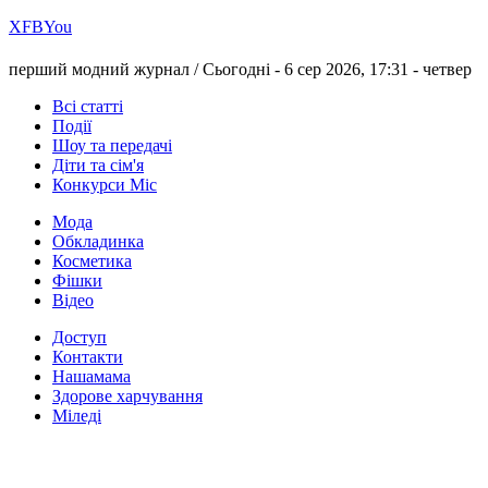
Х
FB
You
перший модний журнал /
Сьогодні - 6 сер 2026, 17:31 -
четвер
Всі статті
Події
Шоу та передачі
Діти та сім'я
Конкурси Міс
Мода
Обкладинка
Косметика
Фішки
Відео
Доступ
Контакти
Нашамама
Здорове харчування
Міледі