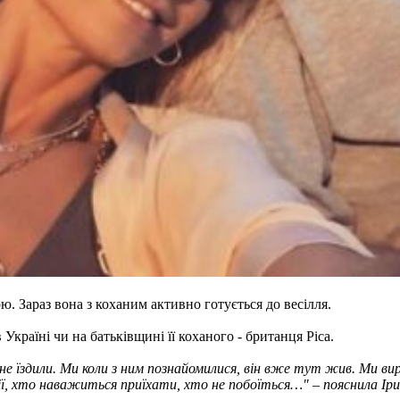
. Зараз вона з коханим активно готується до весілля.
 Україні чи на батьківщині її коханого - британця Ріса.
и й не їздили. Ми коли з ним познайомилися, він вже тут жив. Ми
глії, хто наважиться приїхати, хто не побоїться…" – пояснила Іри