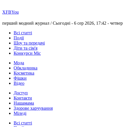
Х
FB
You
перший модний журнал /
Сьогодні - 6 сер 2026, 17:42 -
четвер
Всі статті
Події
Шоу та передачі
Діти та сім'я
Конкурси Міс
Мода
Обкладинка
Косметика
Фішки
Відео
Доступ
Контакти
Нашамама
Здорове харчування
Міледі
Всі статті