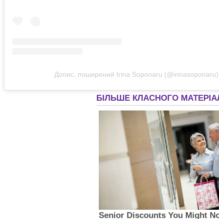
Допис, поширений Irina Soponaru (@irinasoponaru)