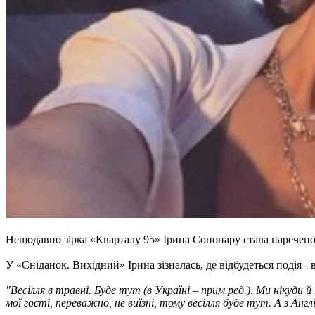
Нещодавно зірка «Кварталу 95» Ірина Сопонару стала нареченою
У «Сніданок. Вихідний» Ірина зізналась, де відбудеться подія - в
"Весілля в травні. Буде тут (в Україні – прим.ред.). Ми нікуд
мої гості, переважно, не виїзні, тому весілля буде тут. А з Ан