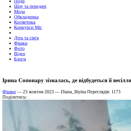
Події
Шоу та передачі
Мода
Обкладинка
Косметика
Конкурси Міс
Діти та сім'я
Фішки
Фото
Відео
Блоги
Ірина Сопонару зізналась, де відбудеться її весіл
Фішки
— 23 жовтня 2023 —
Diana_Iliyina
Переглядів: 1173
Поділитись: