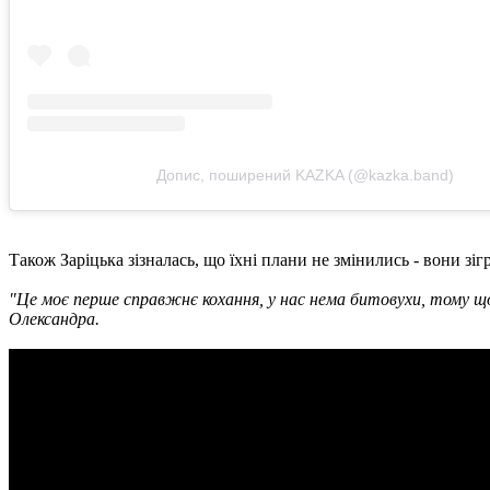
Допис, поширений KAZKA (@kazka.band)
Також Заріцька зізналась, що їхні плани не змінились - вони зіг
"Це моє перше справжнє кохання, у нас нема битовухи, тому що вс
Олександра.