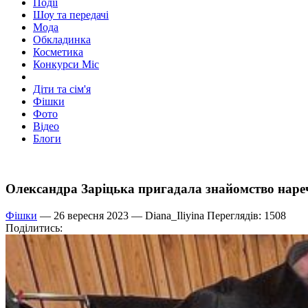
Події
Шоу та передачі
Мода
Обкладинка
Косметика
Конкурси Міс
Діти та сім'я
Фішки
Фото
Відео
Блоги
Олександра Заріцька пригадала знайомство нареч
Фішки
— 26 вересня 2023 —
Diana_Iliyina
Переглядів: 1508
Поділитись: