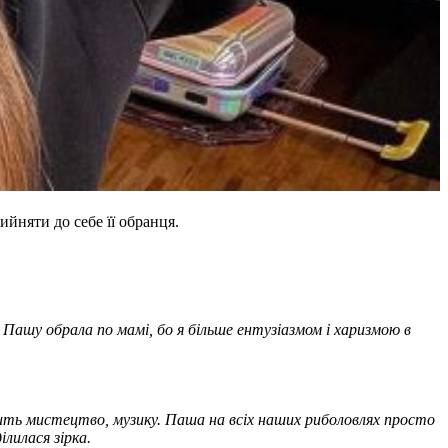
йняти до себе її обранця.
 Пашу обрала по мамі, бо я більше ентузіазмом і харизмою в
бить мистецтво, музику. Паша на всіх наших риболовлях просто
лилася зірка.