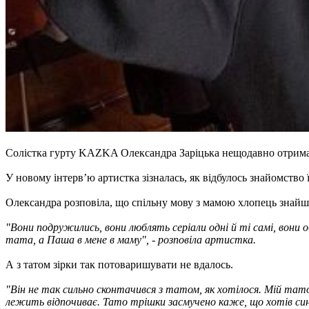
Солістка гурту KAZKA Олександра Заріцька нещодавно отримала н
У новому інтерв’ю артистка зізналась, як відбулось знайомство ї
Олександра розповіла, що спільну мову з мамою хлопець знайшо
"Вони подружились, вони люблять серіали одні й ті самі, вони 
тата, а Паша в мене в маму", - розповіла артистка.
А з татом зірки так потоваришувати не вдалось.
"Він не так сильно сконтачився з татом, як хотілося. Мій та
лежить відпочиває. Тато трішки засмучено каже, що хотів сина