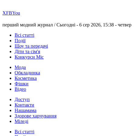
Х
FB
You
перший модний журнал /
Сьогодні - 6 сер 2026, 15:38 -
четвер
Всі статті
Події
Шоу та передачі
Діти та сім'я
Конкурси Міс
Мода
Обкладинка
Косметика
Фішки
Відео
Доступ
Контакти
Нашамама
Здорове харчування
Міледі
Всі статті