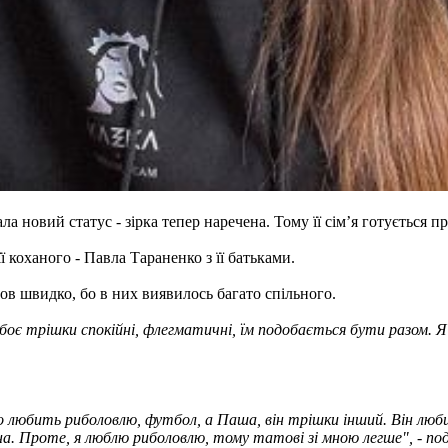
овий статус - зірка тепер наречена. Тому її сім’я готується при
ї коханого - Павла Тараненко з її батьками.
в швидко, бо в них виявилось багато спільного.
обоє трішки спокійні, флегматичні, їм подобається бути разом. Я
то любить риболовлю, футбол, а Паша, він трішки інший. Він лю
. Проте, я люблю риболовлю, тому татові зі мною легше", - поді