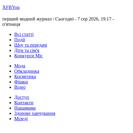
Х
FB
You
перший модний журнал /
Сьогодні - 7 сер 2026, 19:17 -
п'ятниця
Всі статті
Події
Шоу та передачі
Діти та сім'я
Конкурси Міс
Мода
Обкладинка
Косметика
Фішки
Відео
Доступ
Контакти
Нашамама
Здорове харчування
Міледі