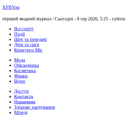
Х
FB
You
перший модний журнал /
Сьогодні - 8 сер 2026, 5:25 -
субота
Всі статті
Події
Шоу та передачі
Діти та сім'я
Конкурси Міс
Мода
Обкладинка
Косметика
Фішки
Відео
Доступ
Контакти
Нашамама
Здорове харчування
Міледі