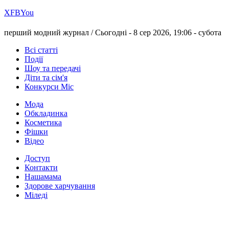
Х
FB
You
перший модний журнал /
Сьогодні - 8 сер 2026, 19:06 -
субота
Всі статті
Події
Шоу та передачі
Діти та сім'я
Конкурси Міс
Мода
Обкладинка
Косметика
Фішки
Відео
Доступ
Контакти
Нашамама
Здорове харчування
Міледі