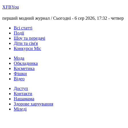
Х
FB
You
перший модний журнал /
Сьогодні - 6 сер 2026, 17:32 -
четвер
Всі статті
Події
Шоу та передачі
Діти та сім'я
Конкурси Міс
Мода
Обкладинка
Косметика
Фішки
Відео
Доступ
Контакти
Нашамама
Здорове харчування
Міледі