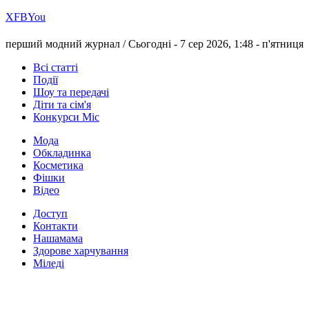
Х
FB
You
перший модний журнал /
Сьогодні - 7 сер 2026, 1:48 -
п'ятниця
Всі статті
Події
Шоу та передачі
Діти та сім'я
Конкурси Міс
Мода
Обкладинка
Косметика
Фішки
Відео
Доступ
Контакти
Нашамама
Здорове харчування
Міледі