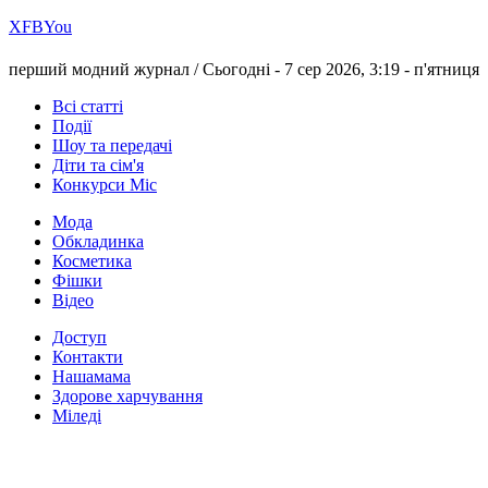
Х
FB
You
перший модний журнал /
Сьогодні - 7 сер 2026, 3:19 -
п'ятниця
Всі статті
Події
Шоу та передачі
Діти та сім'я
Конкурси Міс
Мода
Обкладинка
Косметика
Фішки
Відео
Доступ
Контакти
Нашамама
Здорове харчування
Міледі