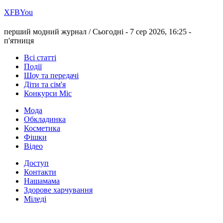
Х
FB
You
перший модний журнал /
Сьогодні - 7 сер 2026, 16:25 -
п'ятниця
Всі статті
Події
Шоу та передачі
Діти та сім'я
Конкурси Міс
Мода
Обкладинка
Косметика
Фішки
Відео
Доступ
Контакти
Нашамама
Здорове харчування
Міледі