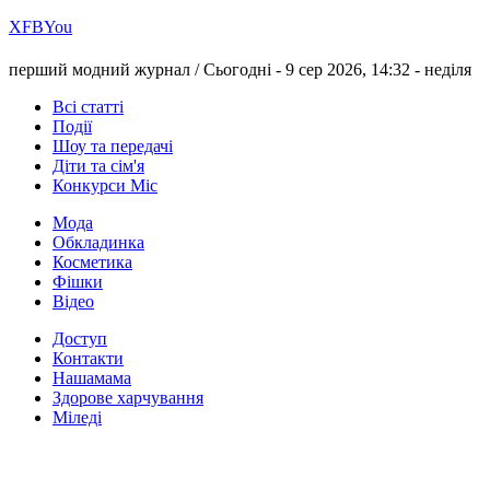
Х
FB
You
перший модний журнал /
Сьогодні - 9 сер 2026, 14:32 -
неділя
Всі статті
Події
Шоу та передачі
Діти та сім'я
Конкурси Міс
Мода
Обкладинка
Косметика
Фішки
Відео
Доступ
Контакти
Нашамама
Здорове харчування
Міледі