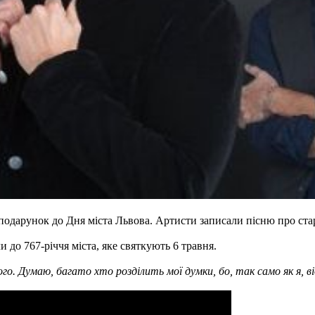
подарунок до Дня міста Львова. Артисти записали пісню про ста
и до 767-річчя міста, яке святкують 6 травня.
го. Думаю, багато хто розділить мої думки, бо, так само як я, ві