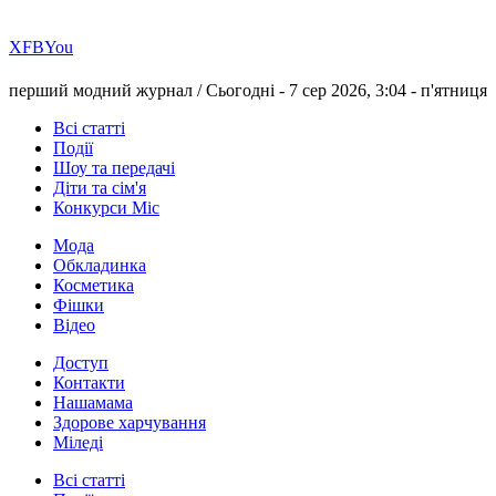
Х
FB
You
перший модний журнал /
Сьогодні - 7 сер 2026, 3:04 -
п'ятниця
Всі статті
Події
Шоу та передачі
Діти та сім'я
Конкурси Міс
Мода
Обкладинка
Косметика
Фішки
Відео
Доступ
Контакти
Нашамама
Здорове харчування
Міледі
Всі статті