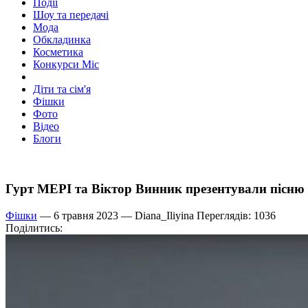
Події
Шоу та передачі
Мода
Обкладинка
Косметика
Конкурси Міс
Діти та сім'я
Фішки
Фото
Відео
Блоги
Гурт МЕРІ та Віктор Винник презентували пісню 
Фішки
— 6 травня 2023 —
Diana_Iliyina
Переглядів: 1036
Поділитись: