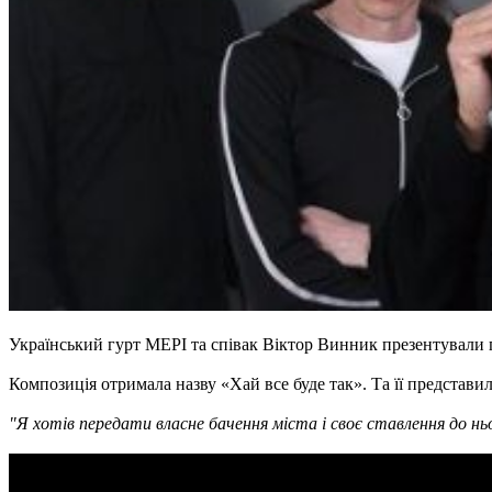
Український гурт МЕРІ та співак Віктор Винник презентували 
Композиція отримала назву «Хай все буде так». Та її представил
"Я хотів передати власне бачення міста і своє ставлення до ньо