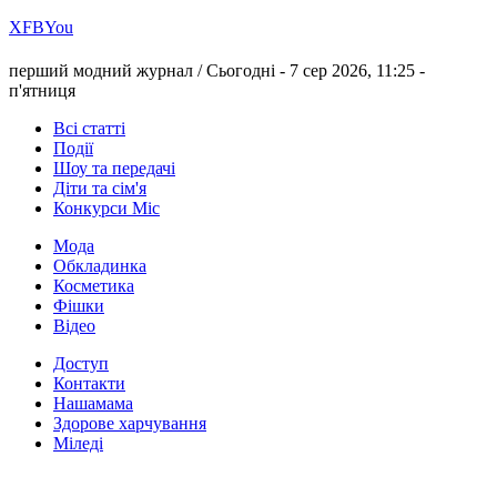
Х
FB
You
перший модний журнал /
Сьогодні - 7 сер 2026, 11:25 -
п'ятниця
Всі статті
Події
Шоу та передачі
Діти та сім'я
Конкурси Міс
Мода
Обкладинка
Косметика
Фішки
Відео
Доступ
Контакти
Нашамама
Здорове харчування
Міледі