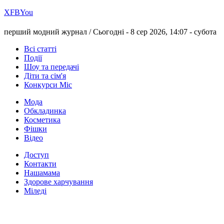
Х
FB
You
перший модний журнал /
Сьогодні - 8 сер 2026, 14:07 -
субота
Всі статті
Події
Шоу та передачі
Діти та сім'я
Конкурси Міс
Мода
Обкладинка
Косметика
Фішки
Відео
Доступ
Контакти
Нашамама
Здорове харчування
Міледі