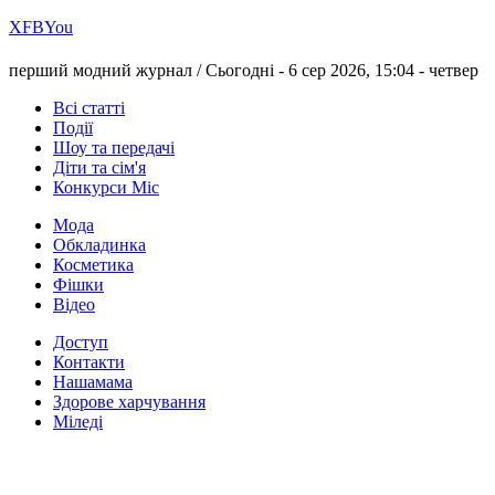
Х
FB
You
перший модний журнал /
Сьогодні - 6 сер 2026, 15:04 -
четвер
Всі статті
Події
Шоу та передачі
Діти та сім'я
Конкурси Міс
Мода
Обкладинка
Косметика
Фішки
Відео
Доступ
Контакти
Нашамама
Здорове харчування
Міледі