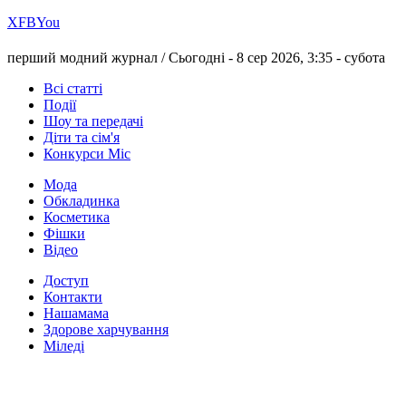
Х
FB
You
перший модний журнал /
Сьогодні - 8 сер 2026, 3:35 -
субота
Всі статті
Події
Шоу та передачі
Діти та сім'я
Конкурси Міс
Мода
Обкладинка
Косметика
Фішки
Відео
Доступ
Контакти
Нашамама
Здорове харчування
Міледі