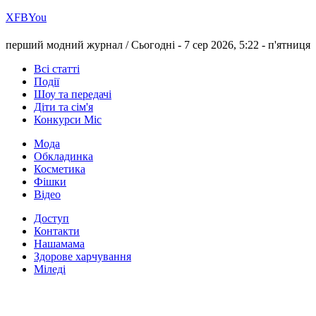
Х
FB
You
перший модний журнал /
Сьогодні - 7 сер 2026, 5:22 -
п'ятниця
Всі статті
Події
Шоу та передачі
Діти та сім'я
Конкурси Міс
Мода
Обкладинка
Косметика
Фішки
Відео
Доступ
Контакти
Нашамама
Здорове харчування
Міледі