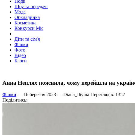
Події
Шоу та передачі
Мода
Обкладинка
Косметика
Конкурси Міс
Діти та сім'я
Фішки
Фото
Відео
Блоги
Анна Неплях пояснила, чому перейшла на україн
Фішки
— 16 березня 2023 —
Diana_Iliyina
Переглядів: 1357
Поділитись: