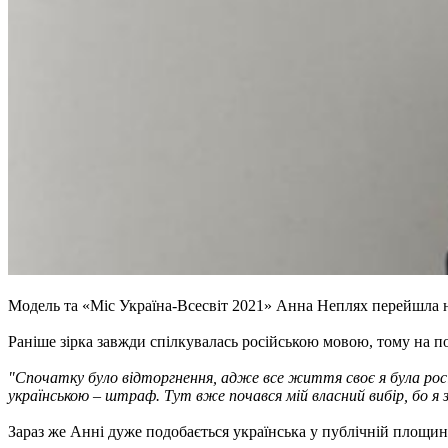
Модель та «Міс Україна-Всесвіт 2021» Анна Неплях перейшла на
Раніше зірка завжди спілкувалась російською мовою, тому на поч
"Спочатку було відторгнення, адже все життя своє я була росій
українською – штраф. Тут вже почався мій власний вибір, бо я 
Зараз же Анні дуже подобається українська у публічній площині 