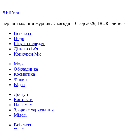
Х
FB
You
перший модний журнал /
Сьогодні - 6 сер 2026, 18:28 -
четвер
Всі статті
Події
Шоу та передачі
Діти та сім'я
Конкурси Міс
Мода
Обкладинка
Косметика
Фішки
Відео
Доступ
Контакти
Нашамама
Здорове харчування
Міледі
Всі статті