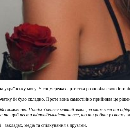
 українську мову. У соцмережах артистка розповіла свою історі
атку їй було складно. Проте вона самостійно прийняла це рішення
ськомовною. Потім з’явився мовний закон, за яким коли ти офіцій
за те щоб нести відповідальність за все, що ти робиш у своєму 
- закладах, медіа та спілкування з друзями.