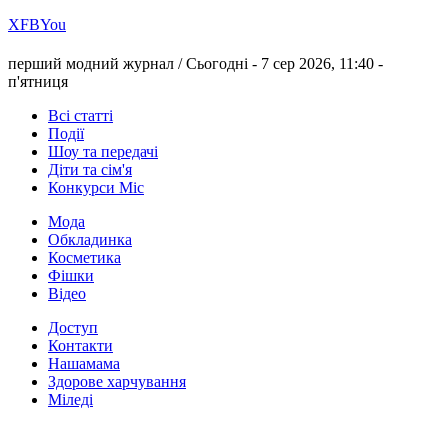
Х
FB
You
перший модний журнал /
Сьогодні - 7 сер 2026, 11:40 -
п'ятниця
Всі статті
Події
Шоу та передачі
Діти та сім'я
Конкурси Міс
Мода
Обкладинка
Косметика
Фішки
Відео
Доступ
Контакти
Нашамама
Здорове харчування
Міледі