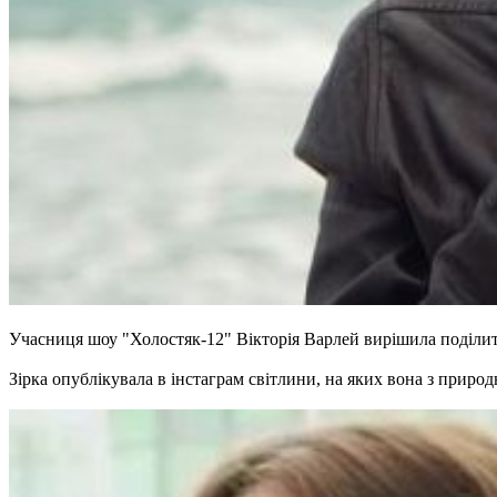
Учасниця шоу "Холостяк-12" Вікторія Варлей вирішила поділит
Зірка опублікувала в інстаграм світлини, на яких вона з приро