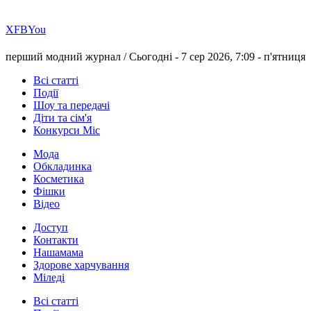
Х
FB
You
перший модний журнал /
Сьогодні - 7 сер 2026, 7:09 -
п'ятниця
Всі статті
Події
Шоу та передачі
Діти та сім'я
Конкурси Міс
Мода
Обкладинка
Косметика
Фішки
Відео
Доступ
Контакти
Нашамама
Здорове харчування
Міледі
Всі статті