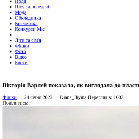
Події
Шоу та передачі
Мода
Обкладинка
Косметика
Конкурси Міс
Діти та сім'я
Фішки
Фото
Відео
Блоги
Вікторія Варлей показала, як виглядала до пласт
Фішки
— 24 січня 2023 —
Diana_Iliyina
Переглядів: 1603
Поділитись: