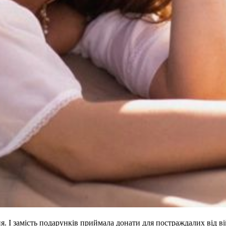
я. І замість подарунків приймала донати для постраждалих від ві