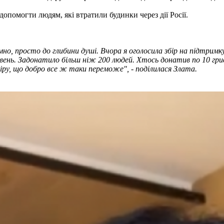
допомогти людям, які втратили будинки через дії Росії.
ємно, просто до глибини душі. Вчора я оголосила збір на підтрим
ивень. Задонатило більш ніж 200 людей. Хтось донатив по 10 грив
іру, що добро все ж таки переможе", - поділилася Злата.