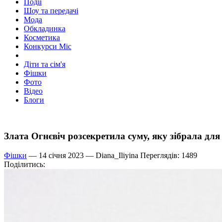
Події
Шоу та передачі
Мода
Обкладинка
Косметика
Конкурси Міс
Діти та сім'я
Фішки
Фото
Відео
Блоги
Злата Огнєвіч розсекретила суму, яку зібрала для
Фішки
— 14 січня 2023 —
Diana_Iliyina
Переглядів: 1489
Поділитись: