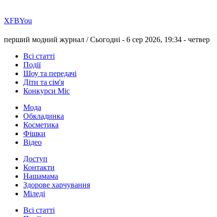
Х
FB
You
перший модний журнал /
Сьогодні - 6 сер 2026, 19:34 -
четвер
Всі статті
Події
Шоу та передачі
Діти та сім'я
Конкурси Міс
Мода
Обкладинка
Косметика
Фішки
Відео
Доступ
Контакти
Нашамама
Здорове харчування
Міледі
Всі статті