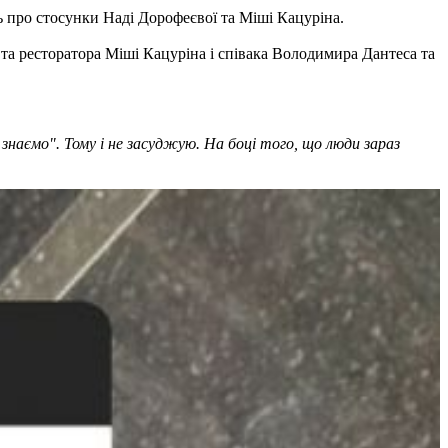
сь про стосунки Наді Дорофеєвої та Міші Кацуріна.
 та ресторатора Міші Кацуріна і співака Володимира Дантеса та
 знаємо". Тому і не засуджую. На боці того, що люди зараз