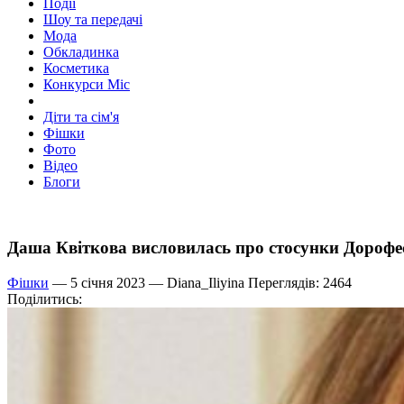
Події
Шоу та передачі
Мода
Обкладинка
Косметика
Конкурси Міс
Діти та сім'я
Фішки
Фото
Відео
Блоги
Даша Квіткова висловилась про стосунки Дорофеє
Фішки
— 5 січня 2023 —
Diana_Iliyina
Переглядів: 2464
Поділитись: