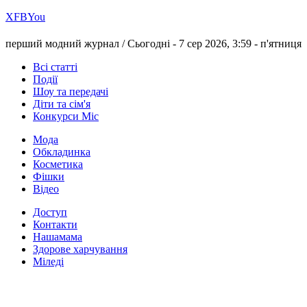
Х
FB
You
перший модний журнал /
Сьогодні - 7 сер 2026, 3:59 -
п'ятниця
Всі статті
Події
Шоу та передачі
Діти та сім'я
Конкурси Міс
Мода
Обкладинка
Косметика
Фішки
Відео
Доступ
Контакти
Нашамама
Здорове харчування
Міледі