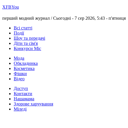
Х
FB
You
перший модний журнал /
Сьогодні - 7 сер 2026, 5:43 -
п'ятниця
Всі статті
Події
Шоу та передачі
Діти та сім'я
Конкурси Міс
Мода
Обкладинка
Косметика
Фішки
Відео
Доступ
Контакти
Нашамама
Здорове харчування
Міледі