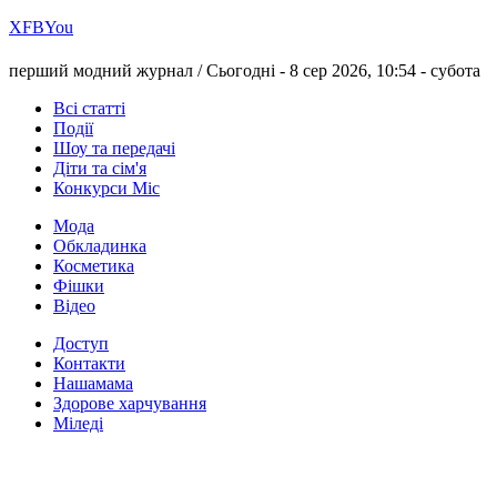
Х
FB
You
перший модний журнал /
Сьогодні - 8 сер 2026, 10:54 -
субота
Всі статті
Події
Шоу та передачі
Діти та сім'я
Конкурси Міс
Мода
Обкладинка
Косметика
Фішки
Відео
Доступ
Контакти
Нашамама
Здорове харчування
Міледі