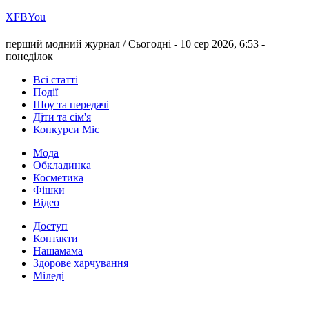
Х
FB
You
перший модний журнал /
Сьогодні - 10 сер 2026, 6:53 -
понеділок
Всі статті
Події
Шоу та передачі
Діти та сім'я
Конкурси Міс
Мода
Обкладинка
Косметика
Фішки
Відео
Доступ
Контакти
Нашамама
Здорове харчування
Міледі