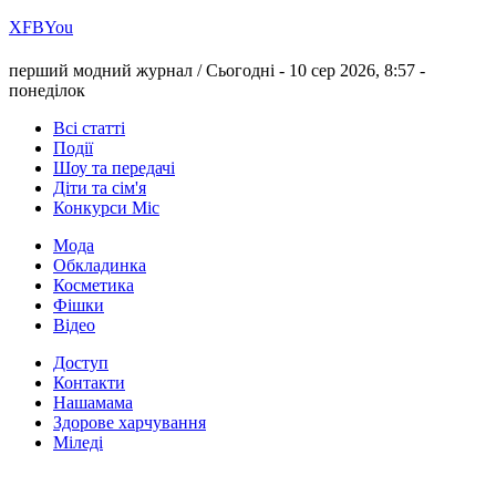
Х
FB
You
перший модний журнал /
Сьогодні - 10 сер 2026, 8:57 -
понеділок
Всі статті
Події
Шоу та передачі
Діти та сім'я
Конкурси Міс
Мода
Обкладинка
Косметика
Фішки
Відео
Доступ
Контакти
Нашамама
Здорове харчування
Міледі