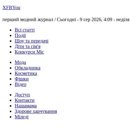
Х
FB
You
перший модний журнал /
Сьогодні - 9 сер 2026, 4:09 -
неділя
Всі статті
Події
Шоу та передачі
Діти та сім'я
Конкурси Міс
Мода
Обкладинка
Косметика
Фішки
Відео
Доступ
Контакти
Нашамама
Здорове харчування
Міледі