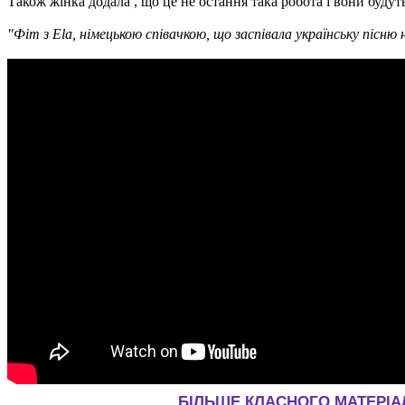
Також жінка додала , що це не остання така робота і вони будуть
"Фіт з Ela, німецькою співачкою, що заспівала українську пісню