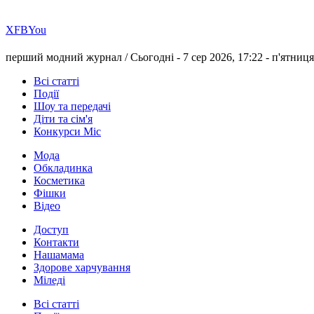
Х
FB
You
перший модний журнал /
Сьогодні - 7 сер 2026, 17:22 -
п'ятниця
Всі статті
Події
Шоу та передачі
Діти та сім'я
Конкурси Міс
Мода
Обкладинка
Косметика
Фішки
Відео
Доступ
Контакти
Нашамама
Здорове харчування
Міледі
Всі статті