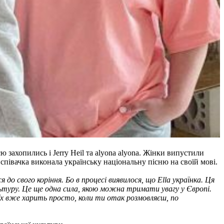
 захопились і Jerry Heil та alyona alyona. Жінки випустили
 співачка виконала українську національну пісню на своїй мові.
о свого коріння. Бо в процесі виявилося, що Ella українка. Ця
льтуру. Це ще одна сила, якою можна тримати увагу у Європі.
 їх вже харить просто, коли ти отак розмовляєш, по