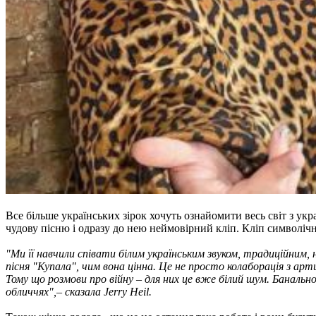
Все більше українських зірок хочуть ознайомити весь світ з укр
чудову пісню і одразу до нею неймовірний кліп. Кліп символічни
"Ми її навчили співати білим українським звуком, традиційним, 
пісня "Купала", чим вона цінна. Це не просто колаборація з ар
Тому що розмови про війну – для них це вже білий шум. Банальн
обличчях",– сказала Jerry Heil.