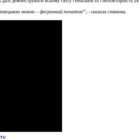
 далі демонструвати всьому світу геніальність і неповторність ук
 німецькою мовою – феєричний початок!",– сказала співачка.