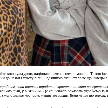
аїнською культурою, національними піснями і мовою . Такою ідеєю
й до назви і тексту пісні. Родзинкою пісні стало те що німецька
народним, вона почала стрибати і кричати що вона повертається д
тисткою тут, у Німеччині. Це наш спосіб показати українську ку
о, стало менше прапорів, менше говорять. Вони не те що звикли,