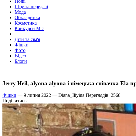
Події
Шоу та передачі
Мода
Обкладинка
Косметика
Конкурси Міс
Діти та сім'я
Фішки
Фото
Відео
Блоги
Jerry Heil, alyona alyona і німецька співачка E
Фішки
— 9 липня 2022 —
Diana_Iliyina
Переглядів: 2568
Поділитись: