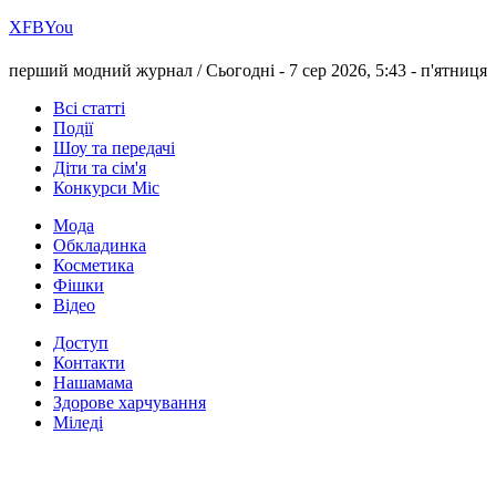
Х
FB
You
перший модний журнал /
Сьогодні - 7 сер 2026, 5:43 -
п'ятниця
Всі статті
Події
Шоу та передачі
Діти та сім'я
Конкурси Міс
Мода
Обкладинка
Косметика
Фішки
Відео
Доступ
Контакти
Нашамама
Здорове харчування
Міледі