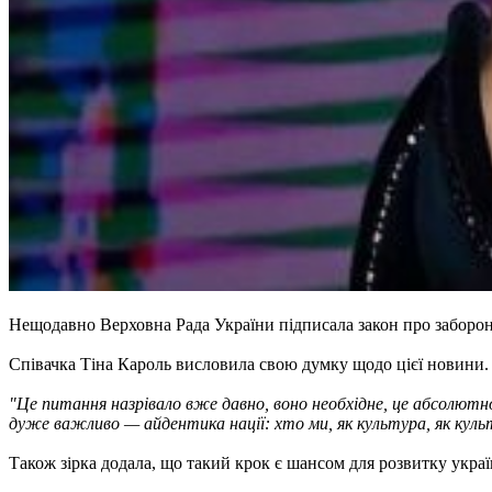
Нещодавно Верховна Рада України підписала закон про заборону
Співачка Тіна Кароль висловила свою думку щодо цієї новини. 
"Це питання назрівало вже давно, воно необхідне, це абсолютно 
дуже важливо — айдентика нації: хто ми, як культура, як кул
Також зірка додала, що такий крок є шансом для розвитку укра