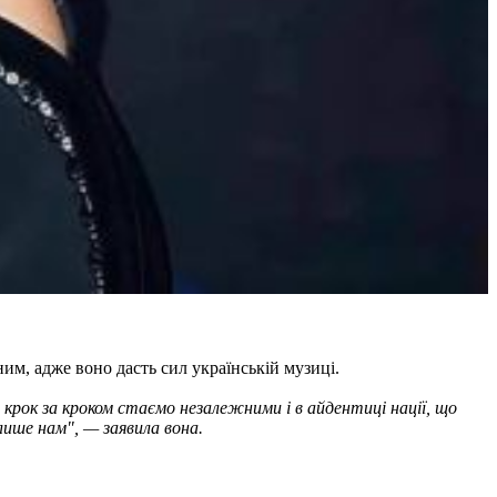
м, адже воно дасть сил українській музиці.
и крок за кроком стаємо незалежними і в айдентиці нації, що
ише нам", — заявила вона.