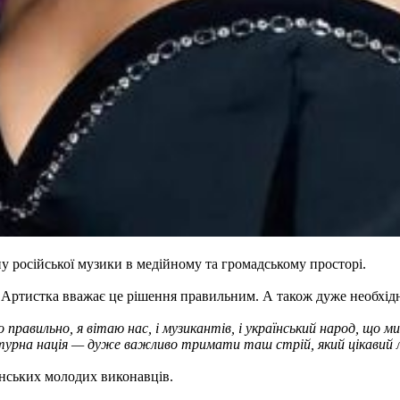
 російської музики в медійному та громадському просторі.
Артистка вважає це рішення правильним. А також дуже необхідни
правильно, я вітаю нас, і музикантів, і український народ, що м
ьтурна нація — дуже важливо тримати таш стрій, який цікавий л
їнських молодих виконавців.