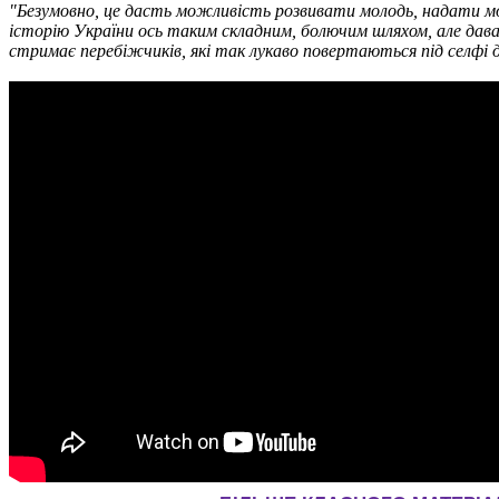
"Безумовно, це дасть можливість розвивати молодь, надати м
історію України ось таким складним, болючим шляхом, але дава
стримає перебіжчиків, які так лукаво повертаються під селфі д