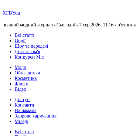
Х
FB
You
перший модний журнал /
Сьогодні - 7 сер 2026, 11:16 -
п'ятниця
Всі статті
Події
Шоу та передачі
Діти та сім'я
Конкурси Міс
Мода
Обкладинка
Косметика
Фішки
Відео
Доступ
Контакти
Нашамама
Здорове харчування
Міледі
Всі статті