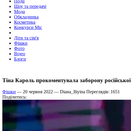
Події
Шоу та передачі
Мода
Обкладинка
Косметика
Конкурси Міс
Діти та сім'я
Фішки
Фото
Відео
Блоги
Тіна Кароль прокоментувала заборону російської
Фішки
— 20 червня 2022 —
Diana_Iliyina
Переглядів: 1651
Поділитись: