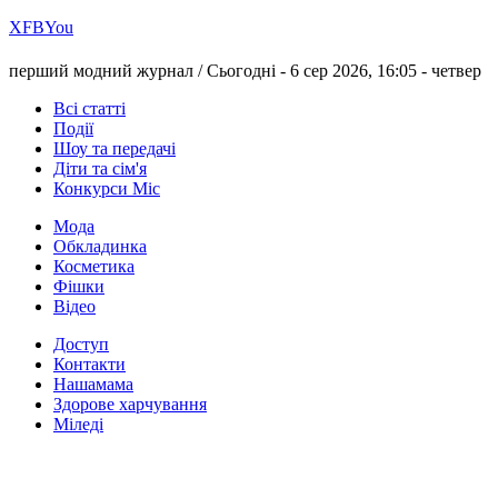
Х
FB
You
перший модний журнал /
Сьогодні - 6 сер 2026, 16:05 -
четвер
Всі статті
Події
Шоу та передачі
Діти та сім'я
Конкурси Міс
Мода
Обкладинка
Косметика
Фішки
Відео
Доступ
Контакти
Нашамама
Здорове харчування
Міледі