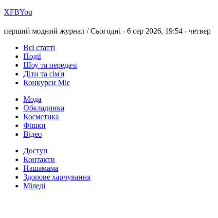
Х
FB
You
перший модний журнал /
Сьогодні - 6 сер 2026, 19:54 -
четвер
Всі статті
Події
Шоу та передачі
Діти та сім'я
Конкурси Міс
Мода
Обкладинка
Косметика
Фішки
Відео
Доступ
Контакти
Нашамама
Здорове харчування
Міледі