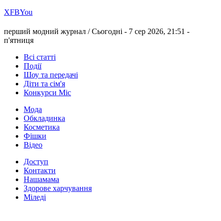
Х
FB
You
перший модний журнал /
Сьогодні - 7 сер 2026, 21:51 -
п'ятниця
Всі статті
Події
Шоу та передачі
Діти та сім'я
Конкурси Міс
Мода
Обкладинка
Косметика
Фішки
Відео
Доступ
Контакти
Нашамама
Здорове харчування
Міледі