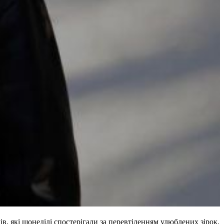
в, які щонеділі спостерігали за перевтіленням улюблених зірок.