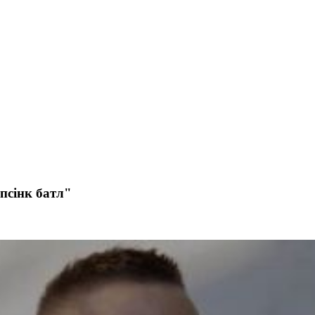
іпсінк батл"