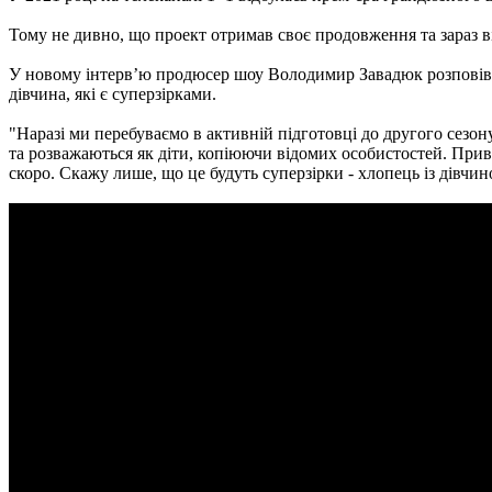
Тому не дивно, що проект отримав своє продовження та зараз ві
У новому інтерв’ю продюсер шоу Володимир Завадюк розповів, я
дівчина, які є суперзірками.
"Наразі ми перебуваємо в активній підготовці до другого сезон
та розважаються як діти, копіюючи відомих особистостей. Привідк
скоро. Скажу лише, що це будуть суперзірки - хлопець із дівчин