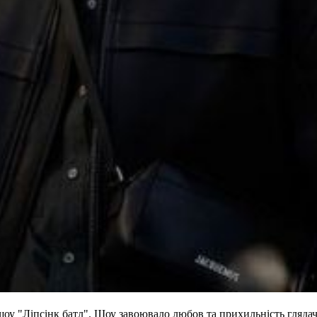
шоу "Ліпсінк батл". Шоу завоювало любов та прихильність глядачі