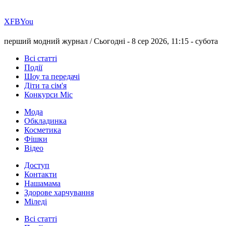
Х
FB
You
перший модний журнал /
Сьогодні - 8 сер 2026, 11:15 -
субота
Всі статті
Події
Шоу та передачі
Діти та сім'я
Конкурси Міс
Мода
Обкладинка
Косметика
Фішки
Відео
Доступ
Контакти
Нашамама
Здорове харчування
Міледі
Всі статті