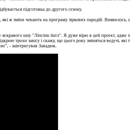
дбувається підготовка до другого сезону.
кі ж зміни чекають на програму зіркових пародій. Виявилось, що
у яскравого шоу "Ліпсінк батл". Я дуже вірю в цей проєкт, адже з
рию трохи завісу і скажу, що цього року зміняться ведучі, які то
ою", - заінтригував Завадюк.