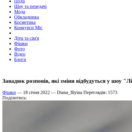
Події
Шоу та передачі
Мода
Обкладинка
Косметика
Конкурси Міс
Діти та сім'я
Фішки
Фото
Відео
Блоги
Завадюк розповів, які зміни відбудуться у шоу "Л
Фішки
— 18 січня 2022 —
Diana_Iliyina
Переглядів: 1573
Поділитись: