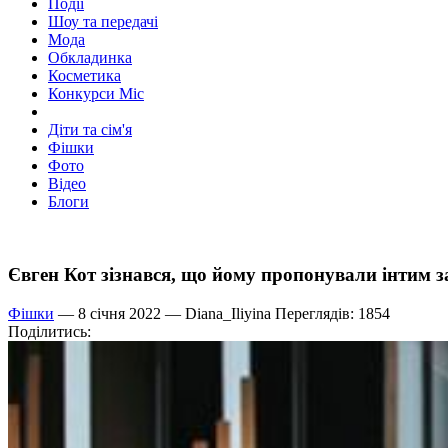
Події
Шоу та передачі
Мода
Обкладинка
Косметика
Конкурси Міс
Діти та сім'я
Фішки
Фото
Відео
Блоги
Євген Кот зізнався, що йому пропонували інтим з
Фішки
— 8 січня 2022 —
Diana_Iliyina
Переглядів: 1854
Поділитись: