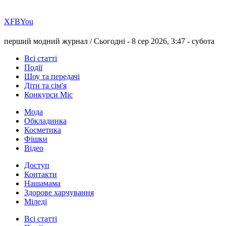
Х
FB
You
перший модний журнал /
Сьогодні - 8 сер 2026, 3:47 -
субота
Всі статті
Події
Шоу та передачі
Діти та сім'я
Конкурси Міс
Мода
Обкладинка
Косметика
Фішки
Відео
Доступ
Контакти
Нашамама
Здорове харчування
Міледі
Всі статті