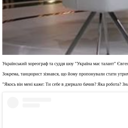
Український хореограф та суддя шоу "Україна має талант" Євге
Зокрема, танцюрист зізнався, що йому пропонували стати утри
"Якось він мені каже: Ти себе в дзеркало бачив? Яка робота? З