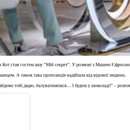
н Кот став гостем шоу "Мій секрет". У розмові з Машею Єфросині
манцем. А також така пропозиція надійшла від відомої людини.
найдемо тобі дядю, балуватимешся… І будеш у шоколаді!" – розпо