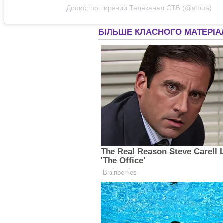
Допис, поширений Телеканал СТБ (@stbua)