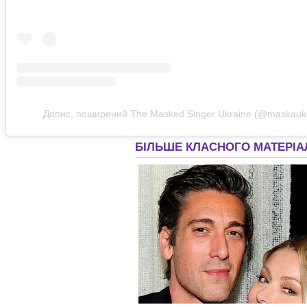
Допис, поширений The Masked Singer Ukraine (@maskaukr