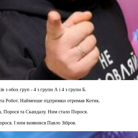
 з обох груп - 4 з групи А і 4 з групи Б.
та Робот. Найменше підтримки отримав Котик.
, Порося та Скандалу. Ним стало Порося.
орося. І ним виявився Павло Зібров.