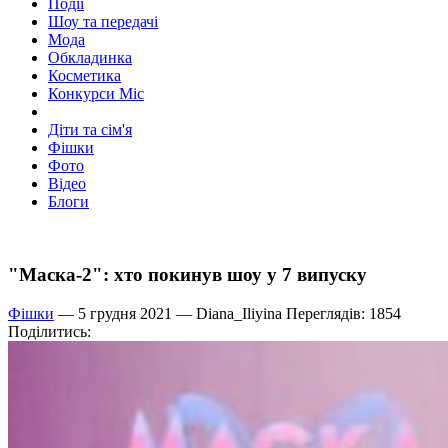
Події
Шоу та передачі
Мода
Обкладинка
Косметика
Конкурси Міс
Діти та сім'я
Фішки
Фото
Відео
Блоги
"Маска-2": хто покинув шоу у 7 випуску
Фішки
— 5 грудня 2021 —
Diana_Iliyina
Переглядів: 1854
Поділитись: