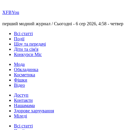
Х
FB
You
перший модний журнал /
Сьогодні - 6 сер 2026, 4:58 -
четвер
Всі статті
Події
Шоу та передачі
Діти та сім'я
Конкурси Міс
Мода
Обкладинка
Косметика
Фішки
Відео
Доступ
Контакти
Нашамама
Здорове харчування
Міледі
Всі статті