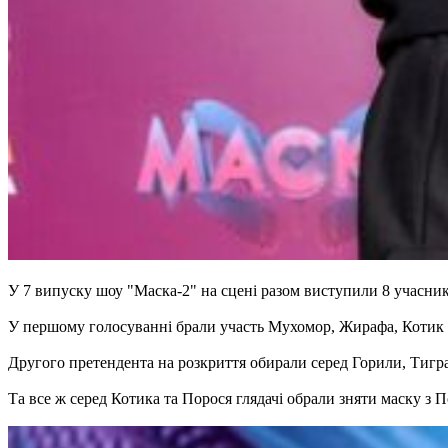
У 7 випуску шоу "Маска-2" на сцені разом виступили 8 учасників
У першому голосуванні брали участь Мухомор, Жирафа, Котик 
Другого претендента на розкриття обирали серед Горили, Тигра
Та все ж серед Котика та Порося глядачі обрали зняти маску з П