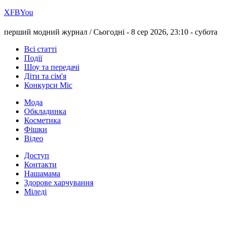
Х
FB
You
перший модний журнал /
Сьогодні - 8 сер 2026, 23:10 -
субота
Всі статті
Події
Шоу та передачі
Діти та сім'я
Конкурси Міс
Мода
Обкладинка
Косметика
Фішки
Відео
Доступ
Контакти
Нашамама
Здорове харчування
Міледі