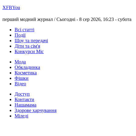
Х
FB
You
перший модний журнал /
Сьогодні - 8 сер 2026, 16:23 -
субота
Всі статті
Події
Шоу та передачі
Діти та сім'я
Конкурси Міс
Мода
Обкладинка
Косметика
Фішки
Відео
Доступ
Контакти
Нашамама
Здорове харчування
Міледі