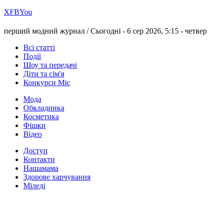
Х
FB
You
перший модний журнал /
Сьогодні - 6 сер 2026, 5:15 -
четвер
Всі статті
Події
Шоу та передачі
Діти та сім'я
Конкурси Міс
Мода
Обкладинка
Косметика
Фішки
Відео
Доступ
Контакти
Нашамама
Здорове харчування
Міледі