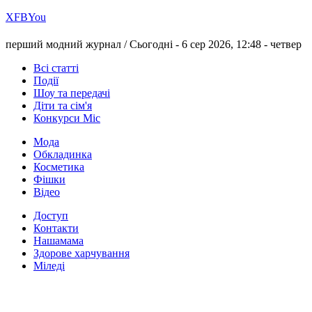
Х
FB
You
перший модний журнал /
Сьогодні - 6 сер 2026, 12:48 -
четвер
Всі статті
Події
Шоу та передачі
Діти та сім'я
Конкурси Міс
Мода
Обкладинка
Косметика
Фішки
Відео
Доступ
Контакти
Нашамама
Здорове харчування
Міледі