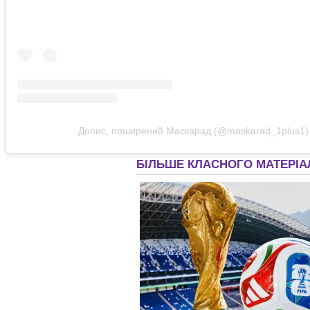
Допис, поширений Маскарад (@maskarad_1plus1)