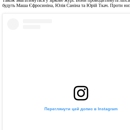
Також змагатимуться у зіркове журі. Вони проводитимуть ліпсі
будуть Маша Єфросиніна, Юлія Саніна та Юрій Ткач. Проти ни
Переглянути цей допис в Instagram