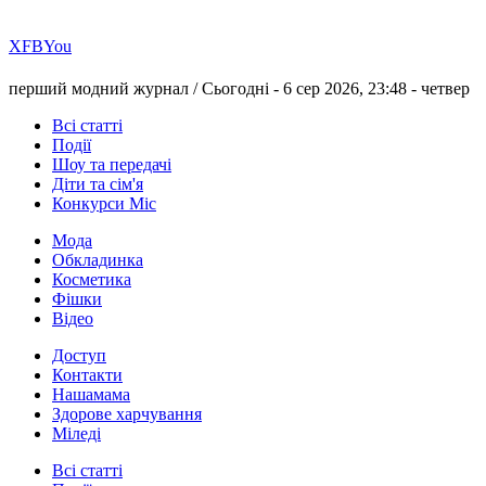
Х
FB
You
перший модний журнал /
Сьогодні - 6 сер 2026, 23:48 -
четвер
Всі статті
Події
Шоу та передачі
Діти та сім'я
Конкурси Міс
Мода
Обкладинка
Косметика
Фішки
Відео
Доступ
Контакти
Нашамама
Здорове харчування
Міледі
Всі статті