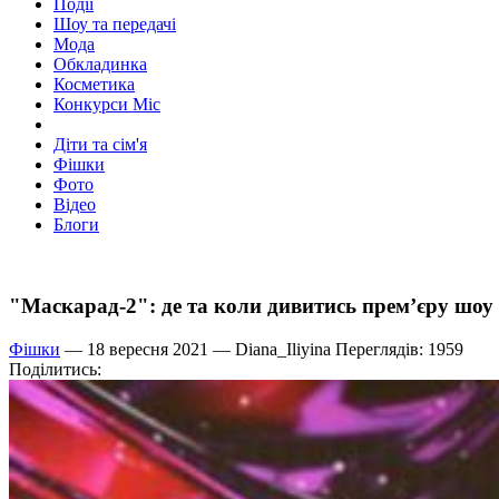
Події
Шоу та передачі
Мода
Обкладинка
Косметика
Конкурси Міс
Діти та сім'я
Фішки
Фото
Відео
Блоги
"Маскарад-2": де та коли дивитись прем’єру шоу
Фішки
— 18 вересня 2021 —
Diana_Iliyina
Переглядів: 1959
Поділитись: