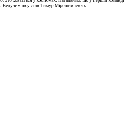
, хто ховається у костюмах. Нагадаймо, що у першій команді
ін. Ведучим шоу став Тимур Мірошниченко.