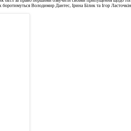
нк батл за право першими озвучити своїми припущення щодо того
х боротимуться Володимир Дантес, Ірина Білик та Ігор Ласточк