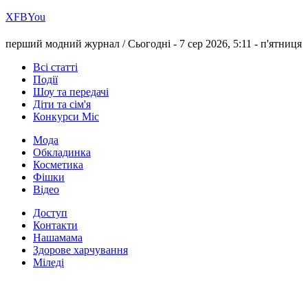
Х
FB
You
перший модний журнал /
Сьогодні - 7 сер 2026, 5:11 -
п'ятниця
Всі статті
Події
Шоу та передачі
Діти та сім'я
Конкурси Міс
Мода
Обкладинка
Косметика
Фішки
Відео
Доступ
Контакти
Нашамама
Здорове харчування
Міледі