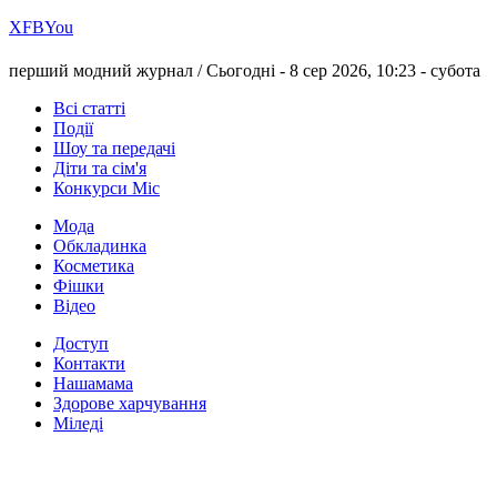
Х
FB
You
перший модний журнал /
Сьогодні - 8 сер 2026, 10:23 -
субота
Всі статті
Події
Шоу та передачі
Діти та сім'я
Конкурси Міс
Мода
Обкладинка
Косметика
Фішки
Відео
Доступ
Контакти
Нашамама
Здорове харчування
Міледі