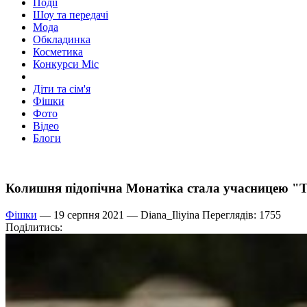
Події
Шоу та передачі
Мода
Обкладинка
Косметика
Конкурси Міс
Діти та сім'я
Фішки
Фото
Відео
Блоги
Колишня підопічна Монатіка стала учасницею "Т
Фішки
— 19 серпня 2021 —
Diana_Iliyina
Переглядів: 1755
Поділитись: