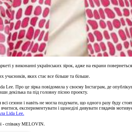
ркеті у виконанні українських зірок, адже на екрани повернеться
 учасників, яких стає все більше та більше.
Lee. Про це зірка повідомила у своєму Інстаграм, де опублікувал
вши декілька па під головну пісню проекту.
ся всі сезони і навіть не могла подумати, що одного разу буду ст
я вчитися, експериментувати і щонеділі дивувати глядачів мотиву
ала Lida Lee.
зі - співаку MELOVIN.