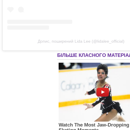
Допис, поширений Lida Lee (@lidalee_official)