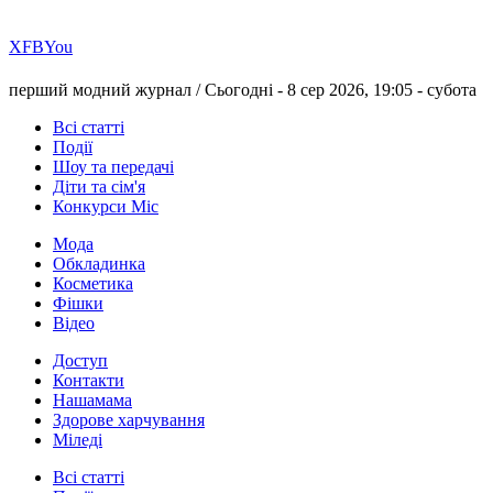
Х
FB
You
перший модний журнал /
Сьогодні - 8 сер 2026, 19:05 -
субота
Всі статті
Події
Шоу та передачі
Діти та сім'я
Конкурси Міс
Мода
Обкладинка
Косметика
Фішки
Відео
Доступ
Контакти
Нашамама
Здорове харчування
Міледі
Всі статті