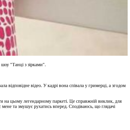
 шоу "Танці з зірками".
а відповідне відео. У кадрі вона співала у гримерці, а згодом
ояти на цьому легендарному паркеті. Це справжній виклик, для
є мене та змушує рухатись вперед. Сподіваюсь, що глядачі