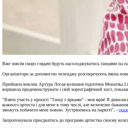
Вже зовсім скоро глядачі будуть насолоджуватись танцями на па
Організатори за допомогою челенджу розсекречують імена нових
Прийняла виклик Артура Логая колишня підопічна Монатіка Lida 
вирішила продемонструвати і свій хореографічний хист, показа
"Взяти участь у проєкті "Танці з зірками" - моя мрія! Я дивила
кожного артиста і для мене в тому числі, але величезне бажанн
зможуть побачити мене новою. Зустрінемось на паркеті", -
сказ
Запропонувала приєднатись до програми артистка своєму коле